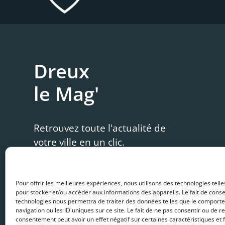
Dreux
le Mag'
Retrouvez toute l'actualité de
votre ville en un clic.
CONSULTER LE DERNIER NUMÉRO →
Pour offrir les meilleures expériences, nous utilisons des technologies telle
pour stocker et/ou accéder aux informations des appareils. Le fait de conse
VOIR TOUTES LES PUBLICATIONS →
technologies nous permettra de traiter des données telles que le comport
navigation ou les ID uniques sur ce site. Le fait de ne pas consentir ou de re
consentement peut avoir un effet négatif sur certaines caractéristiques et 