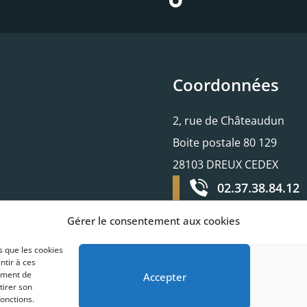
Coordonnées
2, rue de Châteaudun
Boite postale 80 129
28103 DREUX CEDEX
02.37.38.84.12
Gérer le consentement aux cookies
s que les cookies
ntir à ces
ement de
Accepter
tirer son
fonctions.