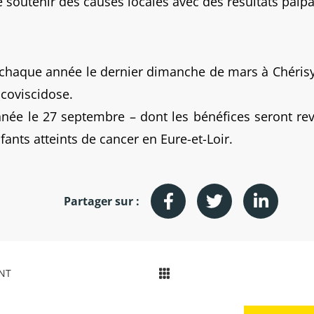
de soutenir des causes locales avec des résultats palpa
chaque année le dernier dimanche de mars à Chérisy, 
coviscidose.
nnée le 27 septembre – dont les bénéfices seront reve
ants atteints de cancer en Eure-et-Loir.
Partager sur :
NT