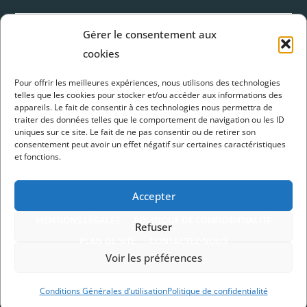
Gérer le consentement aux
cookies
Horaires d’ouverture
Pour offrir les meilleures expériences, nous utilisons des technologies
Du lundi au jeudi :
telles que les cookies pour stocker et/ou accéder aux informations des
appareils. Le fait de consentir à ces technologies nous permettra de
8H30 - 12H et 13H30 - 17H30
traiter des données telles que le comportement de navigation ou les ID
uniques sur ce site. Le fait de ne pas consentir ou de retirer son
Vendredi :
consentement peut avoir un effet négatif sur certaines caractéristiques
et fonctions.
Fermé à 17H
Accepter
MENTIONS LÉGALES
POLITIQUE DE CONFIDENTIALITÉ
Refuser
PLAN DE SITE
CONTACTEZ-NOUS
Voir les préférences
Conditions Générales d’utilisation
Politique de confidentialité