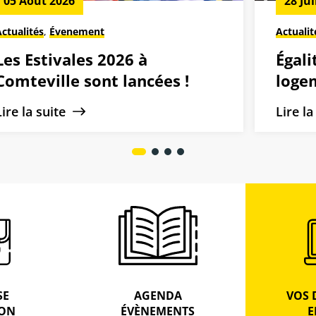
05 Août 2026
28 Jui
Actualités
,
Évenement
Actualit
Les Estivales 2026 à
Égali
Comteville sont lancées !
logem
minis
Lire la suite
Lire l
ambi
SE
AGENDA
VOS 
ION
ÉVÈNEMENTS
E