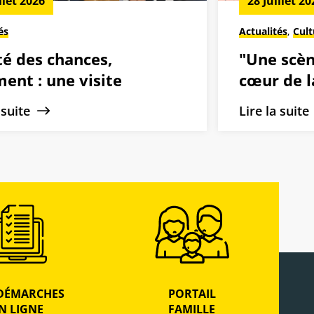
llet 2026
28 Juillet 20
és
Actualités
,
Cult
té des chances,
"Une scèn
ent : une visite
cœur de la
térielle au cœur des
de Dreux 
a suite
Lire la suit
tions drouaises
2026-202
DÉMARCHES
PORTAIL
N LIGNE
FAMILLE