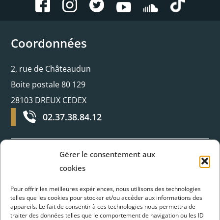
Coordonnées
2, rue de Châteaudun
Boite postale 80 129
28103 DREUX CEDEX
02.37.38.84.12
Gérer le consentement aux
Horaires d’ouverture
cookies
Pour offrir les meilleures expériences, nous utilisons des technologies
Du lundi au jeudi :
telles que les cookies pour stocker et/ou accéder aux informations des
appareils. Le fait de consentir à ces technologies nous permettra de
8H30 - 12H et 13H30 - 17H30
traiter des données telles que le comportement de navigation ou les ID