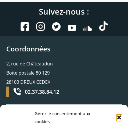
Suivez-nous :
Coordonnées
2, rue de Châteaudun
Boite postale 80 129
28103 DREUX CEDEX
02.37.38.84.12
Gérer le consentement aux
Horaires d’ouverture
cookies