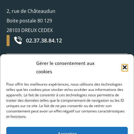
2, rue de Châteaudun
Boite postale 80 129
28103 DREUX CEDEX
02.37.38.84.12
Gérer le consentement aux
Horaires d’ouverture
cookies
Pour offrir les meilleures expériences, nous utilisons des technologies
Du lundi au jeudi :
telles que les cookies pour stocker et/ou accéder aux informations des
appareils. Le fait de consentir à ces technologies nous permettra de
8H30 - 12H et 13H30 - 17H30
traiter des données telles que le comportement de navigation ou les ID
uniques sur ce site. Le fait de ne pas consentir ou de retirer son
Vendredi :
consentement peut avoir un effet négatif sur certaines caractéristiques
et fonctions.
Fermé à 17H
Accepter