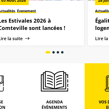
05 Août 2026
28 Jui
Actualités
,
Évenement
Actualit
Les Estivales 2026 à
Égali
Comteville sont lancées !
logem
minis
Lire la suite
Lire l
ambi
SE
AGENDA
VOS 
ION
ÉVÈNEMENTS
E