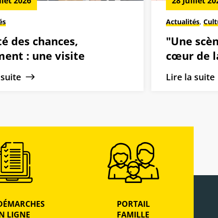
llet 2026
28 Juillet 20
és
Actualités
,
Cult
té des chances,
"Une scèn
ent : une visite
cœur de la
térielle au cœur des
de Dreux 
a suite
Lire la suit
tions drouaises
2026-202
DÉMARCHES
PORTAIL
N LIGNE
FAMILLE