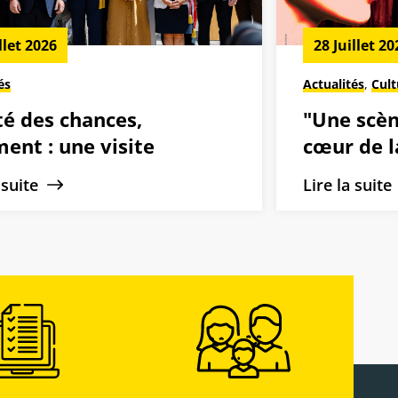
llet 2026
28 Juillet 20
és
Actualités
,
Cult
té des chances,
"Une scèn
ent : une visite
cœur de la
térielle au cœur des
de Dreux 
a suite
Lire la suit
tions drouaises
2026-202