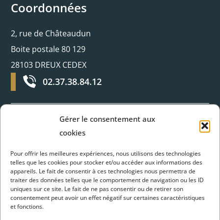
Coordonnées
2, rue de Châteaudun
Boite postale 80 129
28103 DREUX CEDEX
02.37.38.84.12
Gérer le consentement aux
Horaires d’ouverture
cookies
Pour offrir les meilleures expériences, nous utilisons des technologies
Du lundi au jeudi :
telles que les cookies pour stocker et/ou accéder aux informations des
appareils. Le fait de consentir à ces technologies nous permettra de
8H30 - 12H et 13H30 - 17H30
traiter des données telles que le comportement de navigation ou les ID
uniques sur ce site. Le fait de ne pas consentir ou de retirer son
Vendredi :
consentement peut avoir un effet négatif sur certaines caractéristiques
et fonctions.
Fermé à 17H