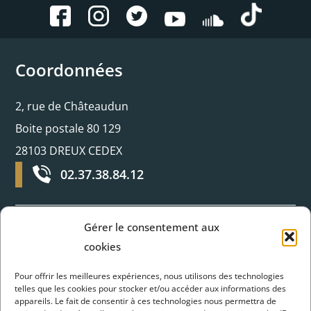
Coordonnées
2, rue de Châteaudun
Boite postale 80 129
28103 DREUX CEDEX
02.37.38.84.12
Gérer le consentement aux
Horaires d’ouverture
cookies
Pour offrir les meilleures expériences, nous utilisons des technologies
Du lundi au jeudi :
telles que les cookies pour stocker et/ou accéder aux informations des
appareils. Le fait de consentir à ces technologies nous permettra de
8H30 - 12H et 13H30 - 17H30