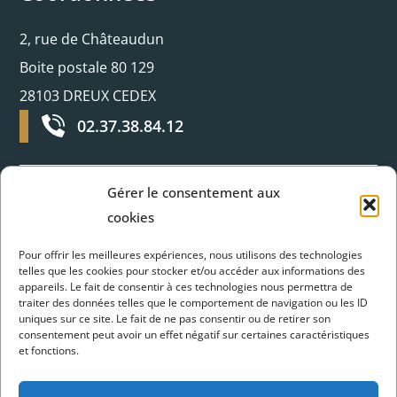
2, rue de Châteaudun
Boite postale 80 129
28103 DREUX CEDEX
02.37.38.84.12
Gérer le consentement aux
cookies
Horaires d’ouverture
Pour offrir les meilleures expériences, nous utilisons des technologies
Du lundi au jeudi :
telles que les cookies pour stocker et/ou accéder aux informations des
appareils. Le fait de consentir à ces technologies nous permettra de
8H30 - 12H et 13H30 - 17H30
traiter des données telles que le comportement de navigation ou les ID
uniques sur ce site. Le fait de ne pas consentir ou de retirer son
Vendredi :
consentement peut avoir un effet négatif sur certaines caractéristiques
et fonctions.
Fermé à 17H