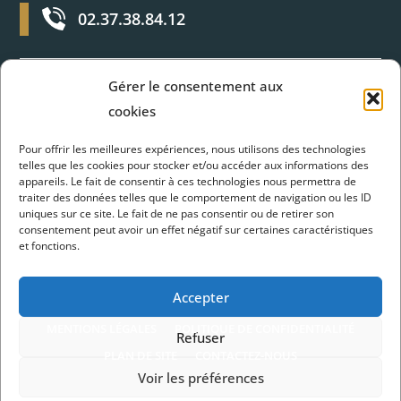
02.37.38.84.12
Gérer le consentement aux
cookies
Horaires d’ouverture
Pour offrir les meilleures expériences, nous utilisons des technologies
Du lundi au jeudi :
telles que les cookies pour stocker et/ou accéder aux informations des
appareils. Le fait de consentir à ces technologies nous permettra de
8H30 - 12H et 13H30 - 17H30
traiter des données telles que le comportement de navigation ou les ID
uniques sur ce site. Le fait de ne pas consentir ou de retirer son
Vendredi :
consentement peut avoir un effet négatif sur certaines caractéristiques
et fonctions.
Fermé à 17H
Accepter
MENTIONS LÉGALES
POLITIQUE DE CONFIDENTIALITÉ
Refuser
PLAN DE SITE
CONTACTEZ-NOUS
Voir les préférences